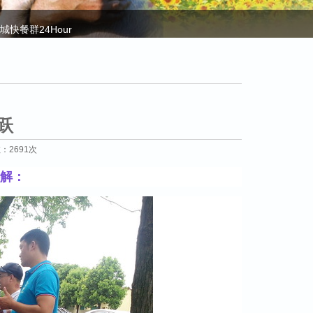
城快餐群24Hour
城上门联系方式_怎么找当地小妹_百度百科
薪30-50万高薪求人！荆州益农广纳贤才，来了就是益农
州益农饲料营销团队神农架之旅
跃
q附近的人是真的在附近吗-联系约游
数：2691次
oul上怎么约附近同城的服务-2023闲鱼怎么找同城的约妹
解：
号-闲约网
色益农 快乐工作 健康生活
烈祝贺荆州益农饲料2017年年终总结大会圆满落幕
圳品茶喝茶海选