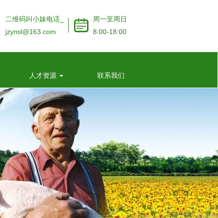
二维码叫小妹电话_
周一至周日
jzynsl@163.com
8:00-18:00
近学生100块3小时__怎么能约到学校小姑娘__找个卫校
人才资源
联系我们
女生的电话吧_狼I友伴游
日推荐同城约茶服务平台，全国风楼，空降
00一次全约微信联系方式-附近服务快餐的地-MBA约网
国高端空降app可约平台_全国可约可空降联系方式-全国
降约app软件
酒店晚上大家都是怎么约到附近的—附近可约女联系方