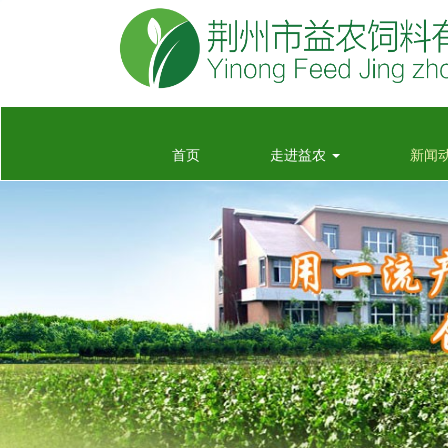
附近单身约会联系方式_快餐200半夜500联系方式-百科
(current)
首页
走进益农
新闻
游
约附近学生100元3小时电话——是500元一个小时不限
数吗-百度-百科
微信附近的人怎么找茶
微信二维码叫小妹150电话-同城叫小妹电话号码-微信快
100元是真的吗-小妹服务