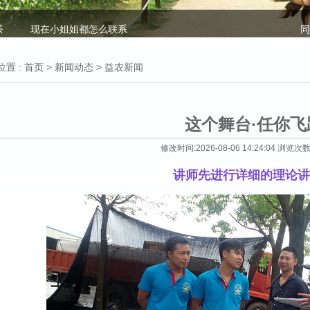
茶
现在小姐姐都怎么联系
同
到一个陌生的城市怎么找服务_100块钱上门4小时特殊什
同
么_百便_bk
年
置 :
首页
>
新闻动态
> 益农新闻
人
【销量捷报】热烈祝贺荆州益农饲料水产料单月破万吨！
荆
这个舞台·任你飞
会
微信400快服务人到付款是真的吗-附近100米单身女的电
q
修改时间:2026-08-06 14:24:04 浏览次
话
s
讲师先进行详细的理论讲
暗
益农饲料公司2017年特种料招商会完美收官！
绿
热烈祝贺荆州市益农饲料有限公司2018年新产品推介暨客
热
户答谢会圆满成功
深