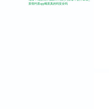
茶馆约茶app喝茶真的吗安全吗