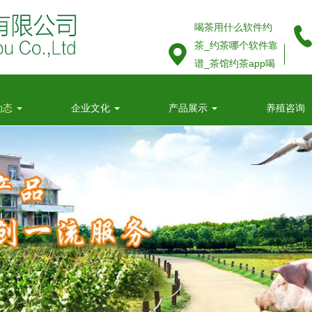
喝茶用什么软件约
茶_约茶哪个软件靠
谱_茶馆约茶app喝
茶真的吗安全吗
-伴
附近同城喝茶的地方在哪里
附
动态
企业文化
产品展示
养殖咨询
小
次
附近约100元3小时怎么去找寻找附近的人附近有美女吗-百
今
度-百科
4
2014年度“科技下乡、服务塘头”技术推广会——洪湖站
全
空
约
同城喝茶的服务平台联系方式
在
式