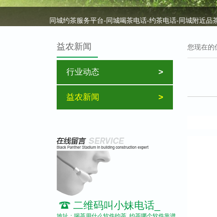
同城约茶服务平台-同城喝茶电话-约茶电话-同城附近品
电话联系方式-博客 580
益农新闻
您现在的位
行业动态
>
美丽的泰国之旅
益农新闻
>
荆州益农饲料有限公司成功召开2013年度生产部表彰大
这个舞台·任你飞跃
怎么在微信附近找服务_微信约附近鸡安全吗—本地便民
二维码叫小妹电话_
地址：喝茶用什么软件约茶_约茶哪个软件靠谱_