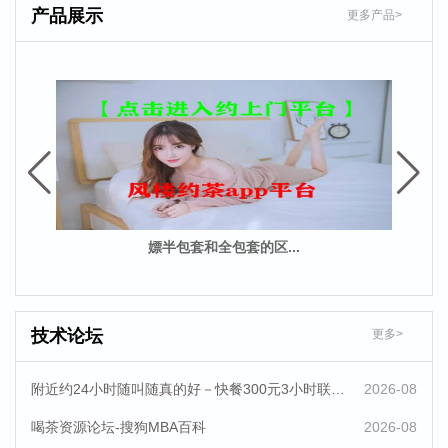
产品展示
更多产品>
美丽的泰国之旅
【销量捷报】热烈祝贺荆州益农饲料水产料单月破万吨！
荆州益农饲料营销团队神农架之旅
荆州益农饲料有限公司成功召开2013年度生产部表彰大会
微信400快服务人到付款是真的吗-附近100米单身女的电话
qq附近的人是真的在附近吗-联系约游
嫖半包套和全包套的区...
soul上怎么约附近同城的服务-2023闲鱼怎么找同城的约妹暗号-闲约
网
技术论坛
更多>
这个舞台·任你飞跃
附近约24小时随叫随真的好－快餐300元3小时联系方式什么呢_ 附近500元一个小时不限次数_约百科
2026-08
益农饲料公司2017年特种料招商会完美收官！
喝茶资源论坛-搜狗MBA百科
2026-08
绿色益农 快乐工作 健康生活