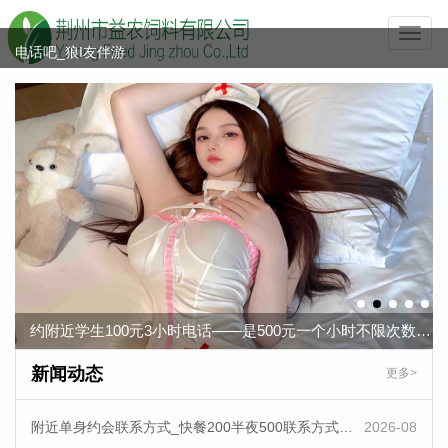
附近学生100块3小时__怎么能约到学校小姑娘__找个卫校小女生的
Toggle
naviga
电话吧_狼I友伴游
约附近学生100元3小时电话——是500元一个小时不限次数吗-百度-
百科
附近约100元3小时怎么去找寻找附近的人附近有美女吗-百度-百科
今日推荐同城约茶服务平台，全国风楼，空降
400一次全约微信联系方式-附近服务快餐的地-MBA约网
微信附近的人怎么找茶
2014年度“科技下乡、服务塘头”技术推广会——洪湖站
约附近学生100元3小时电话——是500元一个小时不限次数吗-百度-百科
全国高端空降app可约平台_全国可约可空降联系方式-全国空降约
新闻动态
更多>
app软件
附近单身约会联系方式_快餐200半夜500联系方式-百科-伴游
2026-08