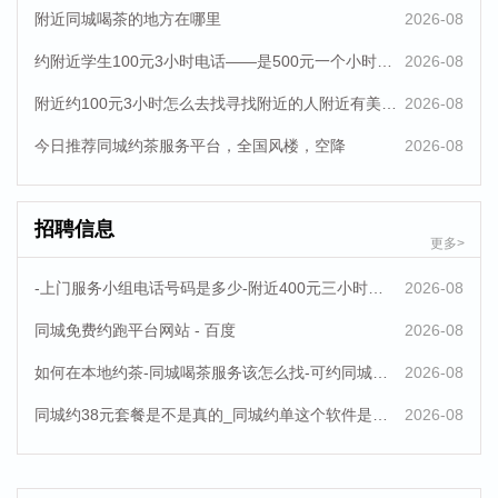
微信二维码叫小妹150电话-同城叫小妹电话号码-微信快约100元是
附近同城喝茶的地方在哪里
2026-08
真的吗-小妹服务
约附近学生100元3小时电话——是500元一个小时不限次数吗-百度-百科
2026-08
同城喝茶的服务平台联系方式
附近约100元3小时怎么去找寻找附近的人附近有美女吗-百度-百科
2026-08
在酒店晚上大家都是怎么约到附近的—附近可约女联系方式
今日推荐同城约茶服务平台，全国风楼，空降
2026-08
同城约茶服务平台-同城喝茶电话-约茶电话-同城附近品茶电话联系
方式-博客 580
招聘信息
更多>
现在小姐姐都怎么联系
-上门服务小组电话号码是多少-附近400元三小时服务-好约
2026-08
同城快餐群24Hour
同城免费约跑平台网站 - 百度
2026-08
到一个陌生的城市怎么找服务_100块钱上门4小时特殊什么_百便
如何在本地约茶-同城喝茶服务该怎么找-可约同城品茶陪玩平台
2026-08
_bk
同城约38元套餐是不是真的_同城约单这个软件是真的吗_百科_伴游
2026-08
同城上门联系方式_怎么找当地小妹_百度百科
年薪30-50万高薪求人！荆州益农广纳贤才，来了就是益农人